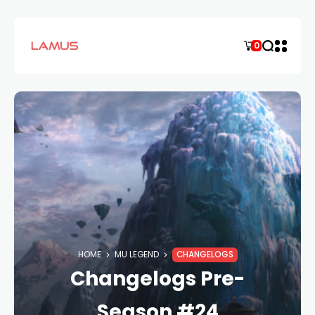
0
HOME
MU LEGEND
CHANGELOGS
Changelogs Pre-
Season #24