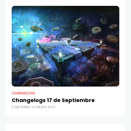
CHANGELOGS
CH
Changelogs 17 de Septiembre
C
FUNKYMMO
11 MESES AGO
FU