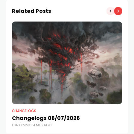
Related Posts
CHANGELOGS
CH
Changelogs 06/07/2026
R
FUNKYMMO
1 MES AGO
FU