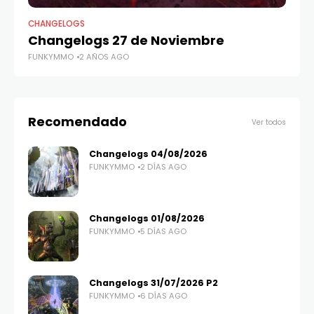
CHANGELOGS
CH
Changelogs 27 de Noviembre
C
FUNKYMMO
2 AÑOS AGO
FU
Recomendado
Ver todos
Changelogs 04/08/2026
FUNKYMMO
2 DÍAS AGO
Changelogs 01/08/2026
FUNKYMMO
5 DÍAS AGO
Changelogs 31/07/2026 P2
FUNKYMMO
6 DÍAS AGO