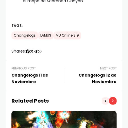
el mapa de Scorched Canyon.
TAGS:
Changelogs
LAMUS
MU Online S19
Shares:
PREVIOUS POST
NEXT POST
Changelogs 11 de
Changelogs 12 de
Noviembre
Noviembre
Related Posts