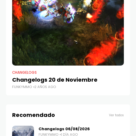
CHANGELOGS
CH
Changelogs 20 de Noviembre
C
FUNKYMMO
2 AÑOS AGO
FU
Recomendado
Ver todos
Changelogs 06/08/2026
FUNKYMMO
1 DÍA AGO