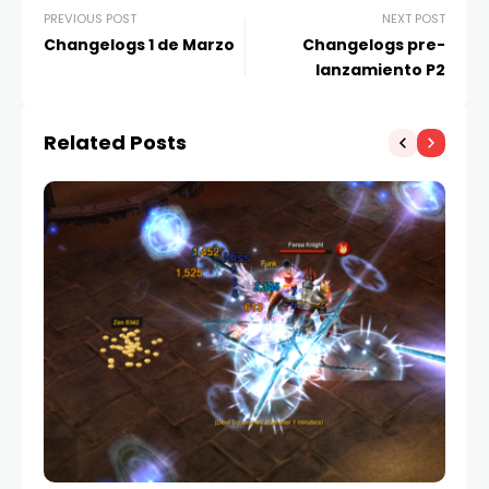
PREVIOUS POST
NEXT POST
Changelogs 1 de Marzo
Changelogs pre-
lanzamiento P2
Related Posts