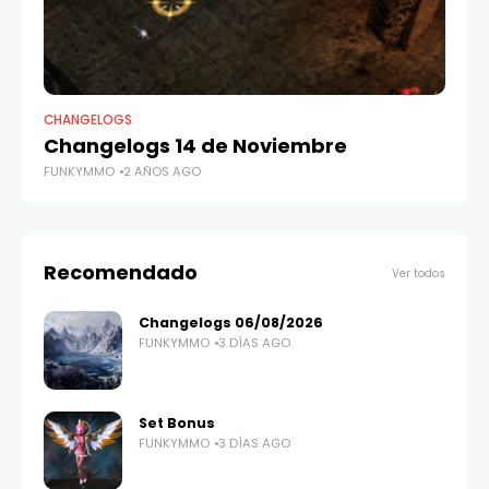
CHANGELOGS
CH
Changelogs 14 de Noviembre
C
FUNKYMMO
2 AÑOS AGO
FU
Recomendado
Ver todos
Changelogs 06/08/2026
FUNKYMMO
3 DÍAS AGO
Set Bonus
FUNKYMMO
3 DÍAS AGO