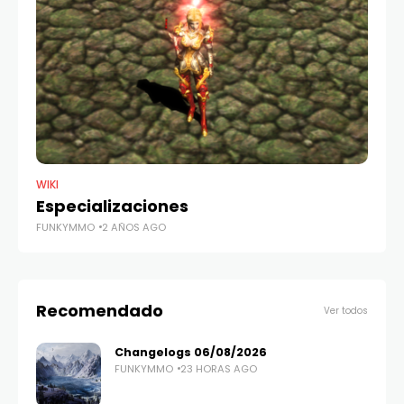
WIKI
MU 
Especializaciones
A
FUNKYMMO
2 AÑOS AGO
FU
Recomendado
Ver todos
Changelogs 06/08/2026
FUNKYMMO
23 HORAS AGO