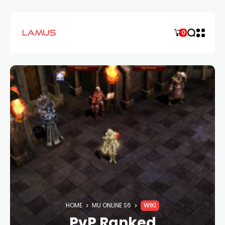
0
HOME
MU ONLINE S6
WIKI
PvP Ranked