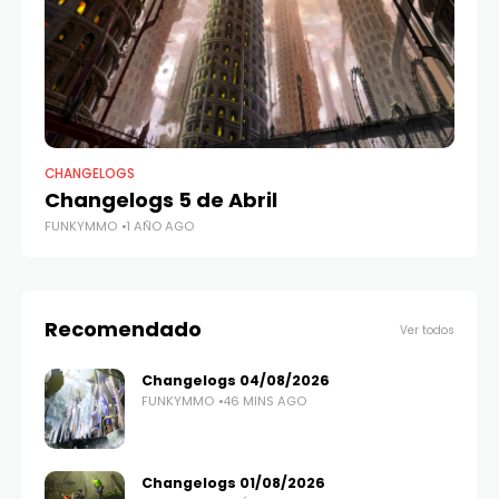
CHANGELOGS
CH
Changelogs 5 de Abril
R
FUNKYMMO
1 AÑO AGO
FU
Recomendado
Ver todos
Changelogs 04/08/2026
FUNKYMMO
46 MINS AGO
Changelogs 01/08/2026