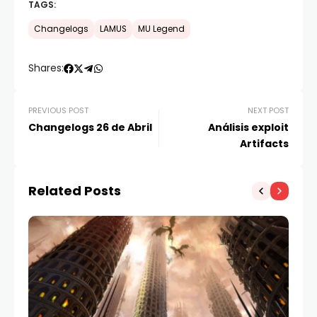
TAGS:
Changelogs
LAMUS
MU Legend
Shares:
PREVIOUS POST
NEXT POST
Changelogs 26 de Abril
Análisis exploit
Artifacts
Related Posts