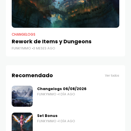
CHANGELOGS
CH
Rework de Items y Dungeons
C
FUNKYMMO
3 MESES AGO
FU
Recomendado
Ver todos
Changelogs 06/08/2026
FUNKYMMO
1 DÍA AGO
Set Bonus
FUNKYMMO
1 DÍA AGO