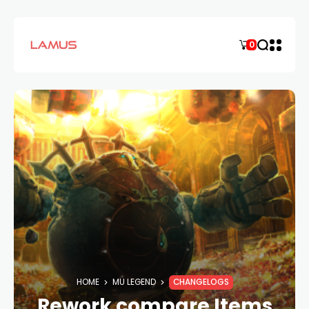
0
HOME
MU LEGEND
CHANGELOGS
Rework compare Items