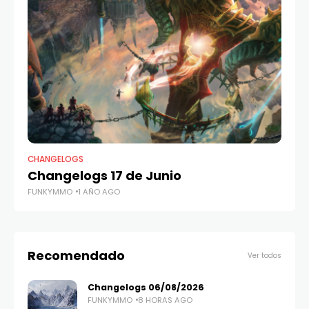
CHANGELOGS
CH
Changelogs 17 de Junio
C
FUNKYMMO
1 AÑO AGO
FU
Recomendado
Ver todos
Changelogs 06/08/2026
FUNKYMMO
8 HORAS AGO