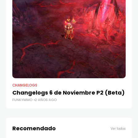
CHANGELOGS
MU 
Changelogs 6 de Noviembre P2 (Beta)
Ar
FUNKYMMO
2 AÑOS AGO
FU
Recomendado
Ver todos