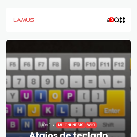
0
HOME
MU ONLINE S19
WIKI
Atajos de teclado