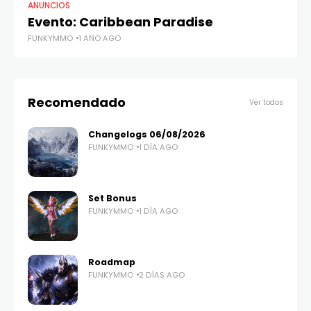
ANUNCIOS
AN
Evento: Caribbean Paradise
MU
FUNKYMMO
1 AÑO AGO
FU
Recomendado
Ver todos
Changelogs 06/08/2026
FUNKYMMO
1 DÍA AGO
Set Bonus
FUNKYMMO
1 DÍA AGO
Roadmap
FUNKYMMO
2 DÍAS AGO