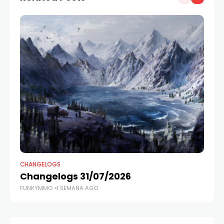
CHANGELOGS
CH
Changelogs 31/07/2026
Re
FUNKYMMO
1 SEMANA AGO
FU