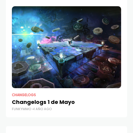
CHANGELOGS
CH
Changelogs 1 de Mayo
Ch
FUNKYMMO
1 AÑO AGO
FU