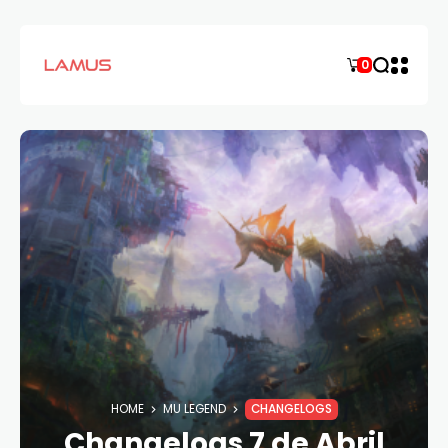
0
HOME
MU LEGEND
CHANGELOGS
Changelogs 7 de Abril