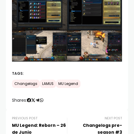
TAGS:
Changelogs
LAMUS
MU Legend
Shares:
PREVIOUS POST
NEXT POST
MU Legend: Reborn – 26
Changelogs pre-
de Junio
season #3