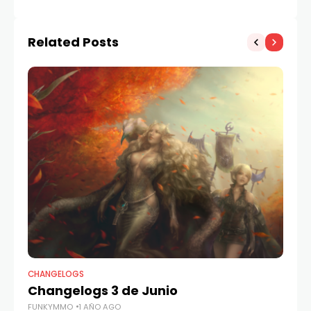
Related Posts
CHANGELOGS
CH
Changelogs 3 de Junio
E
FUNKYMMO
1 AÑO AGO
FU