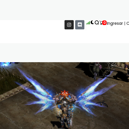
0
Ingresar
|
C