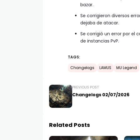
bazar.
Se corrigieron diversos err
dejaba de atacar.
Se corrigió un error por el 
de instancias PvP.
TAGS:
Changelogs
LAMUS
MU Legend
PREVIOUS POST
Changelogs 02/07/2026
Related Posts