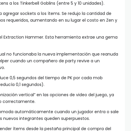
ns a los Tinkerbell Goblins (entre 5 y 10 unidades).
a agregar sockets a los ítems. Se redujo la cantidad de
os requeridos, aumentando en su lugar el costo en Zen y
 del Extraction Hammer. Esta herramienta extrae una gema
l cual no funcionaba la nueva implementación que reanuda
lper cuando un compañero de party revive a un
vo.
uce 0,5 segundos del tiempo de PK por cada mob
educía 0,1 segundos).
onización vertical” en las opciones de video del juego, ya
o correctamente.
acomoda automáticamente cuando un jugador entra o sale
los nuevos integrantes queden superpuestos.
ender ítems desde la pestaña principal de compra del