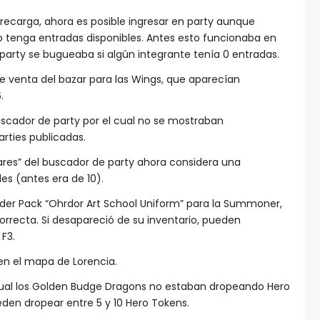
recarga, ahora es posible ingresar en party aunque
 tenga entradas disponibles. Antes esto funcionaba en
en party se bugueaba si algún integrante tenía 0 entradas.
 de venta del bazar para las Wings, que aparecían
.
buscador de party por el cual no se mostraban
rties publicadas.
lares” del buscador de party ahora considera una
les (antes era de 10).
under Pack “Ohrdor Art School Uniform” para la Summoner,
orrecta. Si desapareció de su inventario, pueden
F3.
en el mapa de Lorencia.
l cual los Golden Budge Dragons no estaban dropeando Hero
den dropear entre 5 y 10 Hero Tokens.