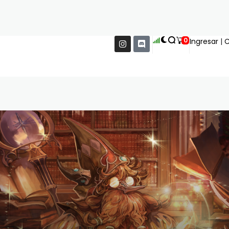
0
Ingresar
|
C