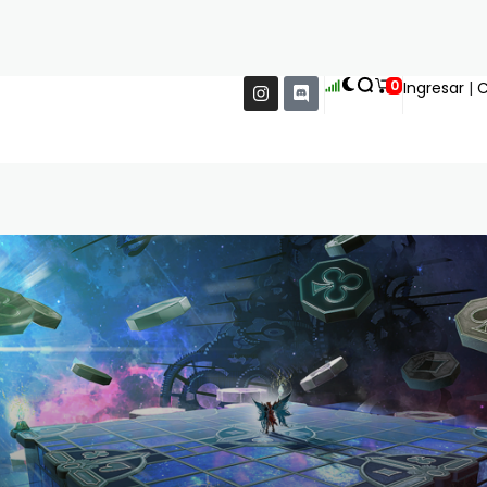
0
Ingresar
|
C