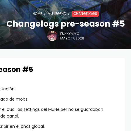
HOME
MU LEGEND
CHANGELOGS
Changelogs pre-season #5
FUNKYMMO
MAYO 17, 2026
eason #5
ducción.
izado de mobs.
 el cual los settings del MuHelper no se guardaban
de canal.
ribir en el chat global.