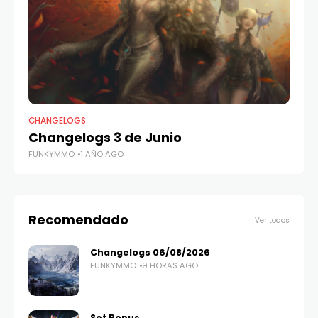
CHANGELOGS
CH
Changelogs 3 de Junio
C
FUNKYMMO
1 AÑO AGO
FU
Recomendado
Ver todos
Changelogs 06/08/2026
FUNKYMMO
9 HORAS AGO
Set Bonus