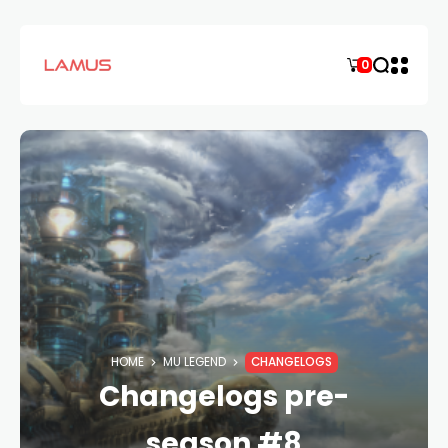
0
HOME
MU LEGEND
CHANGELOGS
Changelogs pre-
season #8